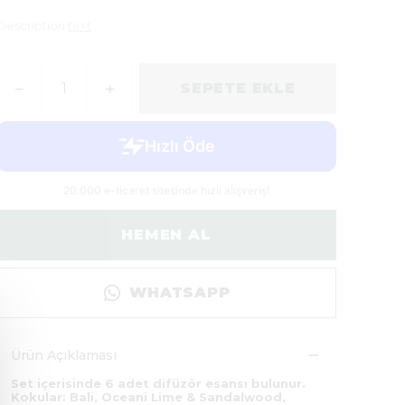
Description
text
SEPETE EKLE
HEMEN AL
WHATSAPP
Ürün Açıklaması
Set içerisinde 6 adet difüzör esansı bulunur.
Kokular: Bali, Oceani Lime & Sandalwood,