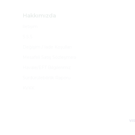
Hakkımızda
İletişim
S.S.S
Değişim / İade Koşulları
Mesafeli Satış Sözleşmesi
Havale/EFT Bilgilerimiz
Sürdürülebilirlik Raporu
KVKK