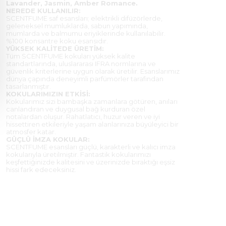
Lavander, Jasmin, Amber Romance.
NEREDE KULLANILIR:
SCENTFUME saf esansları; elektrikli difüzörlerde,
geleneksel mumluklarda, sabun yapımında,
mumlarda ve balmumu eriyiklerinde kullanılabilir.
%100 konsantre koku esansıdır.
YÜKSEK KALİTEDE ÜRETİM:
Tüm SCENTFUME kokuları yüksek kalite
standartlarında, uluslararası IFRA normlarına ve
güvenlik kriterlerine uygun olarak üretilir. Esanslarımız
dünya çapında deneyimli parfümörler tarafından
tasarlanmıştır.
KOKULARIMIZIN ETKİSİ:
Kokularımız sizi bambaşka zamanlara götüren, anıları
canlandıran ve duygusal bağ kurduran özel
notalardan oluşur. Rahatlatıcı, huzur veren ve iyi
hissettiren etkileriyle yaşam alanlarınıza büyüleyici bir
atmosfer katar.
GÜÇLÜ İMZA KOKULAR:
SCENTFUME esansları güçlü, karakterli ve kalıcı imza
kokularıyla üretilmiştir. Fantastik kokularımızı
keşfettiğinizde kalitesini ve üzerinizde bıraktığı eşsiz
hissi fark edeceksiniz.