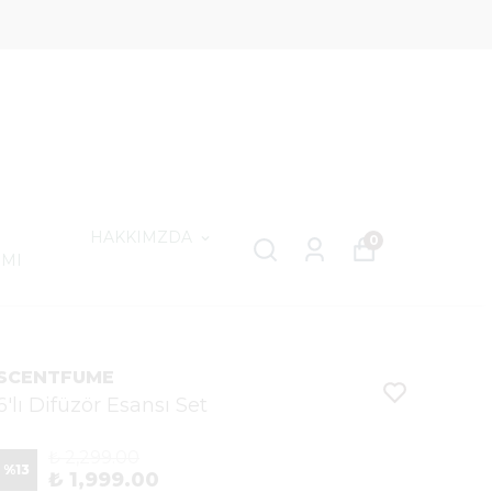
HAKKIMZDA
0
IMI
SCENTFUME
6'lı Difüzör Esansı Set
₺ 2,299.00
%
13
₺ 1,999.00