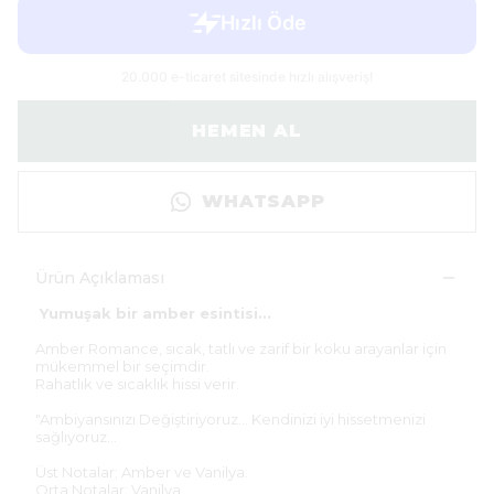
HEMEN AL
WHATSAPP
Ürün Açıklaması
Yumuşak bir amber esintisi...
Amber Romance, sıcak, tatlı ve zarif bir koku arayanlar için
mükemmel bir seçimdir.
Rahatlık ve sıcaklık hissi verir.
"Ambiyansınızı Değiştiriyoruz... Kendinizi iyi hissetmenizi
sağlıyoruz...
Üst Notalar; Amber ve Vanilya.
Orta Notalar; Vanilya.