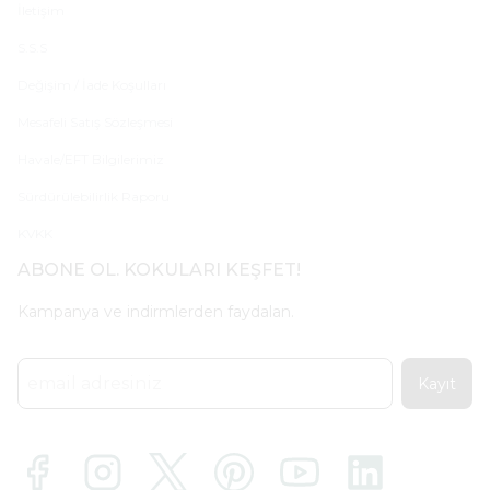
İletişim
S.S.S
Değişim / İade Koşulları
Mesafeli Satış Sözleşmesi
Havale/EFT Bilgilerimiz
Sürdürülebilirlik Raporu
KVKK
ABONE OL. KOKULARI KEŞFET!
Kampanya ve indirmlerden faydalan.
Kayıt