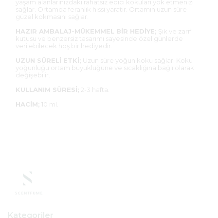
yaşam alanlarınızdaki rahatsız edici kokuları yok etmenizi
sağlar. Ortamda ferahlık hissi yaratır. Ortamın uzun süre
güzel kokmasını sağlar.
HAZIR AMBALAJ-MÜKEMMEL BİR HEDİYE;
Şık ve zarif
kutusu ve benzersiz tasarımı sayesinde özel günlerde
verilebilecek hoş bir hediyedir.
UZUN SÜRELİ ETKİ;
Uzun süre yoğun koku sağlar. Koku
yoğunluğu ortam büyüklüğüne ve sıcaklığına bağlı olarak
değişebilir.
KULLANIM SÜRESİ;
2-3 hafta.
HACİM;
10 ml.
Kategoriler