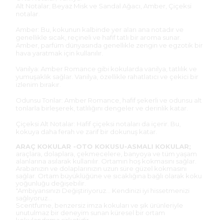
Alt Notalar; Beyaz Misk ve Sandal Ağacı, Amber, Çiçeksi
notalar.
Amber: Bu, kokunun kalbinde yer alan ana notadır ve
genellikle sıcak, reçineli ve hafif tatlı bir aroma sunar.
Amber, parfüm dünyasında genellikle zengin ve egzotik bir
hava yaratmak için kullanılır.
Vanilya: Amber Romance gibi kokularda vanilya, tatlılık ve
yumuşaklık sağlar. Vanilya, özellikle rahatlatıcı ve çekici bir
izlenim bırakır.
Odunsu Tonlar: Amber Romance, hafif şekerli ve odunsu alt
tonlarla birleşerek, tatlılığını dengeler ve derinlik katar.
Çiçeksi Alt Notalar: Hafif çiçeksi notaları da içerir. Bu,
kokuya daha ferah ve zarif bir dokunuş katar.
ARAÇ KOKULAR -OTO KOKUSU-ASMALI KOKULAR;
araçlara, dolaplara, çekmecelere, banyoya ve tüm yaşam
alanlarına asılarak kullanılır. Ortamın hoş kokmasını sağlar.
Arabanızın ve dolaplarınızın uzun süre güzel kokmasını
sağlar. Ortam büyüklüğüne ve sıcaklığına bağlı olarak koku
yoğunluğu değişebilir.
"Ambiyansınızı Değiştiriyoruz... Kendinizi iyi hissetmenizi
sağlıyoruz...
Scentfume, benzersiz imza kokuları ve şık ürünleriyle
unutulmaz bir deneyim sunan küresel bir ortam