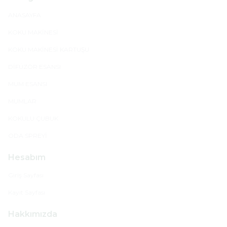
ANASAYFA
KOKU MAKİNESİ
KOKU MAKİNESİ KARTUŞU
DİFÜZÖR ESANSI
MUM ESANSI
MUMLAR
KOKULU ÇUBUK
ODA SPREYİ
Hesabım
Giriş Sayfası
Kayıt Sayfası
Hakkımızda