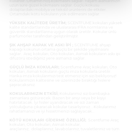
kullanılır. Ortamın hoş kokmasını sağlar. Yaşam alanlarınızın
uzun süre güzel kokmasını sağlar. Güçlü kokusu
dolaplardaki mobilya ve tekstil ürünlerini de etkiler.
Ortamdaki kötü kokuların yok edilmesini sağlar.
YÜKSEK KALİTEDE ÜRETİM;
SCENTFUME kokuları yüksek
kalite standartlarında ve uluslararası IFRA normlarına ve
güvenlik standartlarına uygun olarak üretilir. Kokular ünlü
parfümörler tarafından geliştirilmiştir.
ŞIK AHŞAP KAPAK VE ASKI İPİ ;
SCENTFUME ahşap
kapağı kokunun ortama güçlü bir şekilde yayılmasını
sağlar. Araç kokuları, Oto kokuları, Asmalı kokuların askı ipi
difüzörü istediğiniz yere asmanızı sağlar.
GÜÇLÜ İMZA KOKULARI;
Scentfume Araç kokuları, Oto
kokuları, Asmalı kokuların güçlü imza kokularla üretilir.
Harika imza kokularımızı test etmeniz için sizi bekliyoruz!
Kokularımızın kalitesine ve üzerinizde bıraktığı hislere
şaşıracaksınız.
KOKULARIMIZIN ETKİSİ;
Kokularımız sizi bambaşka
zamanlara götürecek. Bazen bir anıyı veya bir kişiyi
hatırlatacak. İyi hisler uyandıracak ve sizi zaman
yolculuğuna çıkaracak kokular tasarlıyoruz... Kokularımız
rahatlamanızı ve iyi hissetmenizi sağlayacak...
KÖTÜ KOKULARI GİDERME ÖZELLİĞİ;
Scentfume Araç
kokuları, Oto kokuları, Asmalı kokular,
araçlarınız, dolaplarınız, lavabolarınız, tuvaletleriniz ve tüm