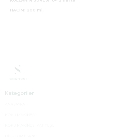
KULLANIM SÜRESİ: 8-12 hafta.
HACİM: 200 ml.
Kategoriler
ANASAYFA
KOKU MAKİNESİ
KOKU MAKİNESİ KARTUŞU
DİFÜZÖR ESANSI