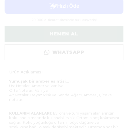
HEMEN AL
WHATSAPP
Ürün Açıklaması
Yumuşak bir amber esintisi...
Üst Notalar; Amber ve Vanilya.
Orta Notalar; Vanilya.
Alt Notalar; Beyaz Misk ve Sandal Ağacı, Amber., Çiçeksi
notalar.
KULLANIM ALANLARI:
Ev, ofis ve tüm yaşam alanlarınızın
kokulandırılmasında kullanabilirsiniz. Ortamın hoş kokmasını
sağlar. Koku yoğunluğu ortamın büyüklüğüne ve
sıcaklığına bağlı olarak değişebilmektedir. Ortamda hoş bir