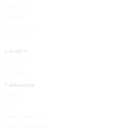
MUM ESANSI
MUMLAR
KOKULU ÇUBUK
ODA SPREYİ
Hesabım
Giriş Sayfası
Kayıt Sayfası
Hakkımızda
İletişim
S.S.S
Değişim / İade Koşulları
Mesafeli Satış Sözleşmesi