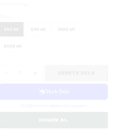
Description
text
Boyut
200 ml
500 ml
1000 ml
5000 ml
SEPETE EKLE
HEMEN AL