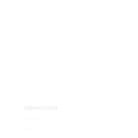
Hakkımızda
İletişim
S.S.S