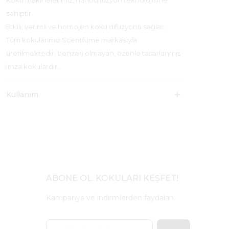
Koku makinelerimiz, nanodifüzyon teknolojisine
sahiptir.
Etkili, verimli ve homojen koku difüzyonu sağlar.
Tüm kokularımız Scentfume markasıyla
üretilmektedir, benzeri olmayan, özenle tasarlanmış
imza kokulardır…
Kullanım
ABONE OL. KOKULARI KEŞFET!
Kampanya ve indirmlerden faydalan.