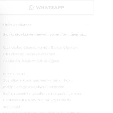
WHATSAPP
Ürün Açıklaması
Sıcak, çiçeksi ve meyveli aromaların uyumu…
Üst notalar; Karamel, Vanilya, Bahçe Çiçekleri.
Orta Notalar; Tarçın ve Yasemin.
Alt Notalar; Kayısı ve Sandal Ağacı.
Hacim: 200 ml.
Scentfume koku makinesi kartuşları, koku
makineleri için özel olarak üretilmiştir…
Sağlığa zararlı kimyasallar ve itici gazlar içermez.
Uluslararası IFRA normlarına uygun olarak
üretilmiştir.