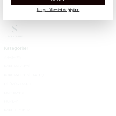
Alt Notalar:
Beyaz Misk, Vanilya, Sandal Ağacı, Tonka
Fasulyesi.
Kargo ülkesini değiştirin
Kategoriler
ANASAYFA
KOKU MAKİNESİ
KOKU MAKİNESİ KARTUŞU
DİFÜZÖR ESANSI
MUM ESANSI
MUMLAR
KOKULU ÇUBUK