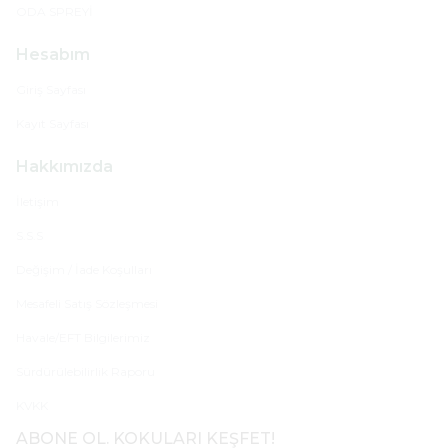
ODA SPREYİ
Hesabım
Giriş Sayfası
Kayıt Sayfası
Hakkımızda
İletişim
S.S.S
Değişim / İade Koşulları
Mesafeli Satış Sözleşmesi
Havale/EFT Bilgilerimiz
Sürdürülebilirlik Raporu
KVKK
ABONE OL. KOKULARI KEŞFET!