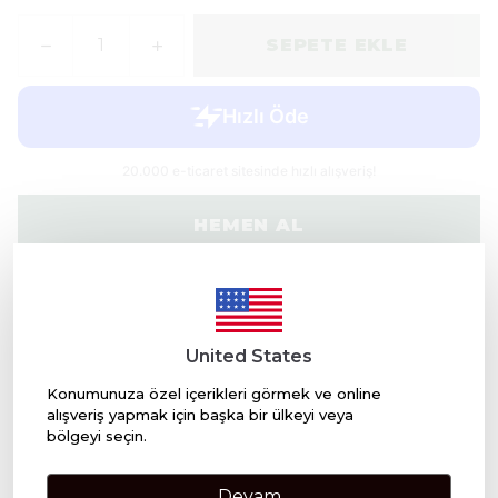
SEPETE EKLE
HEMEN AL
WHATSAPP
United States
Ürün Açıklaması
Konumunuza özel içerikleri görmek ve online
Pudralı , Çiçeksi, Tatlı; Masalsı...
alışveriş yapmak için başka bir ülkeyi veya
bölgeyi seçin.
Üst Notalar:
Bergamot, Şeftali, Pembe Biber (çok hafif –
canlılık katmak için)
Orta Notalar:
Yasemin, Gül Yaprakları, Pamuk Şekeri, Lily of
the Valley (Zambak)
Devam