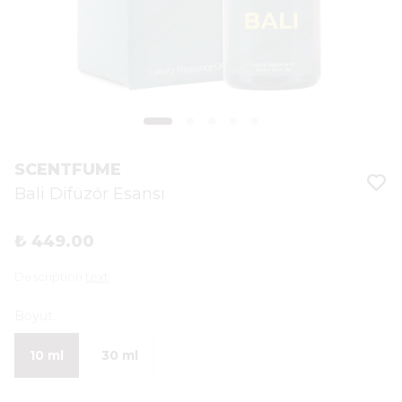
SCENTFUME
Bali Difüzör Esansı
₺ 449.00
Description
text
Boyut
10 ml
30 ml