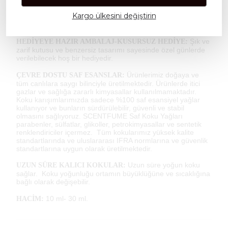
Scentfume kokuları arabanızda,
KÖTÜ KOKU GİDERME:
Kargo ülkesini değiştirin
evinizde ve ofisinizde rahatsız edici kokuları giderir. Uzun
süre ortamın hoş kokmasını sağlar.
Şık ve
HEDİYEYE HAZIR AMBALAJ-KUSURSUZ HEDİYE:
zarif kutusu ve benzersiz tasarımı sayesinde özel günlerde
verilebilecek hoş bir hediyedir.
Ürünlerimiz doğaya ve
ÇEVRE DOSTU SAF ESANSLAR:
tüm canlılara saygı bilinciyle üretilmektedir. Ürünlerde itici
gazlar ve sağlığa zararlı kimyasallar kullanılmamaktadır.
Koku karışımlarımızda sadece %100 saf esansiyel yağlar
kullanıyor ve bunların sürdürülebilir, güvenli ve stabil
olmasını sağlıyoruz. SCENTFUME Saf Koku Yağları
parabenler, sülfatlar, glikoller, petrokimyasallar ve sentetik
renklendiriciler içermez. Tüm kokularımız yüksek kalite
standartlarında ve uluslararası IFRA normlarına ve güvenlik
standartlarına uygun olarak üretilmektedir.
Uzun süre yoğun koku
UZUN SÜRE KALICI KOKULAR:
sağlar. Koku yoğunluğu ortamın büyüklüğüne ve sıcaklığına
bağlı olarak değişebilir.
10 ml- 30 ml.
HACİM: