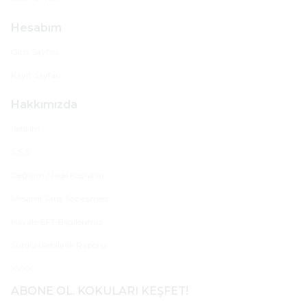
Hesabım
Giriş Sayfası
Kayıt Sayfası
Hakkımızda
İletişim
S.S.S
Değişim / İade Koşulları
Mesafeli Satış Sözleşmesi
Havale/EFT Bilgilerimiz
Sürdürülebilirlik Raporu
KVKK
ABONE OL. KOKULARI KEŞFET!