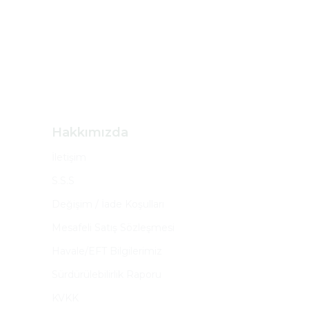
Hakkımızda
İletişim
S.S.S
Değişim / İade Koşulları
Mesafeli Satış Sözleşmesi
Havale/EFT Bilgilerimiz
Sürdürülebilirlik Raporu
KVKK