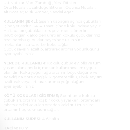
Üst Notalar; Vadi Zambağı, Yeşil Bitkiler.
Orta Notalar; Uzakdoğu Bitkileri, Odunsu Notalar.
Alt Notalar; Misk, Amber, Sandal Ağacı.
KULLANIM ŞEKLİ:
Şişenin kapağını açınca çubukları
içine yerleştirin. 24 -48 saat içinde koku odaya yayılır.
Haftada bir çubukları ters çevirmeniz önerilir.
%100 organik alkolden üretilen kokulu çubuklarımız
özel bambu çubukları sayesinde uzun süre
mekanlarınıza kalıcı bir koku sağlar.
Çubuk sayısını azaltıp, artırarak aroma yoğunluğunu
ayarlayabilirsiniz.
NEREDE KULLANILIR:
Kokulu çubuk ev, ofis ve tüm
yaşam alanlarında iç mekan kullanımına en uygun
olanıdır. Koku yoğunluğu ortamın büyüklüğüne ve
sıcaklığına göre değişiklik gösterebilir. Çubuk sayısını
azaltarak veya artırarak aroma yoğunluğunu
ayarlayabilirsiniz.
KÖTÜ KOKULARI GİDERME;
Scentfume kokulu
çubukları, ortama hoş bir koku yayarken, ortamdaki
rahatsız edici kokuları ortadan kaldırır. Uzun süre
ortamın hoş kokmasını sağlar.
KULLANIM SÜRESİ:
4-6 hafta.
HACİM:
110 ml