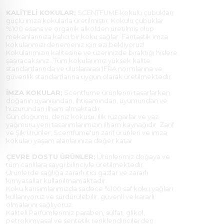
KALİTELİ KOKULAR;
SCENTFUME kokulu çubukları
güçlü imza kokularla üretilmiştir. Kokulu çubuklar
%100 esans ve organik alkolden üretilmiş olup
mekanlarınıza kalıcı bir koku sağlar. Fantastik imza
kokularımızı denemeniz için sizi bekliyoruz!
Kokularımızın kalitesine ve üzerinizde bıraktığı hislere
şaşıracaksınız...Tüm kokularımız yüksek kalite
standartlarında ve uluslararası IFRA normlarına ve
güvenlik standartlarına uygun olarak üretilmektedir.
İMZA KOKULAR;
Scentfume ürünlerini tasarlarken
doğanın uyanışından, ihtişamından, uyumundan ve
huzurundan ilham almaktadır.
Gün doğumu, deniz kokusu, ılık rüzgarlar ve yaz
yağmuru yeni tasarımlarımızın ilham kaynağıdır. Zarif
ve Şık Ürünler; Scentfume'un zarif ürünleri ve imza
kokuları yaşam alanlarınıza değer katar.
ÇEVRE DOSTU ÜRÜNLER;
Ürünlerimiz doğaya ve
tüm canlılara saygı bilinciyle üretilmektedir.
Ürünlerde sağlığa zararlı itici gazlar ve zararlı
kimyasallar kullanılmamaktadır.
Koku karışımlarımızda sadece %100 saf koku yağları
kullanıyoruz ve sürdürülebilir, güvenli ve kararlı
olmalarını sağlıyoruz.
Kaliteli Parfümlerimiz paraben, sülfat, glikol,
petrokimyasal ve sentetik renklendiricilerden