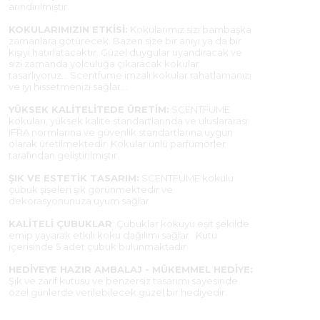
arındırılmıştır.
KOKULARIMIZIN ETKİSİ:
Kokularımız sizi bambaşka
zamanlara götürecek. Bazen size bir anıyı ya da bir
kişiyi hatırlatacaktır. Güzel duygular uyandıracak ve
sizi zamanda yolculuğa çıkaracak kokular
tasarlıyoruz... Scentfume imzalı kokular rahatlamanızı
ve iyi hissetmenizi sağlar...
YÜKSEK KALİTELİTEDE ÜRETİM:
SCENTFUME
kokuları, yüksek kalite standartlarında ve uluslararası
IFRA normlarına ve güvenlik standartlarına uygun
olarak üretilmektedir. Kokular ünlü parfümörler
tarafından geliştirilmiştir.
ŞIK VE ESTETİK TASARIM:
SCENTFUME kokulu
çubuk şişeleri şık görünmektedir ve
dekorasyonunuza uyum sağlar.
KALİTELİ ÇUBUKLAR
: Çubuklar kokuyu eşit şekilde
emip yayarak etkili koku dağılımı sağlar. Kutu
içerisinde 5 adet çubuk bulunmaktadır.
HEDİYEYE HAZIR AMBALAJ - MÜKEMMEL HEDİYE:
Şık ve zarif kutusu ve benzersiz tasarımı sayesinde
özel günlerde verilebilecek güzel bir hediyedir.