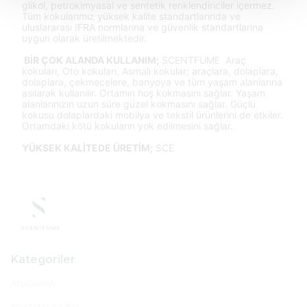
glikol, petrokimyasal ve sentetik renklendiriciler içermez.
Tüm kokularımız yüksek kalite standartlarında ve
uluslararası IFRA normlarına ve güvenlik standartlarına
uygun olarak üretilmektedir.
BİR ÇOK ALANDA KULLANIM;
SCENTFUME Araç
kokuları, Oto kokuları, Asmalı kokular; araçlara, dolaplara,
dolaplara, çekmecelere, banyoya ve tüm yaşam alanlarına
asılarak kullanılır. Ortamın hoş kokmasını sağlar. Yaşam
alanlarınızın uzun süre güzel kokmasını sağlar. Güçlü
kokusu dolaplardaki mobilya ve tekstil ürünlerini de etkiler.
Ortamdaki kötü kokuların yok edilmesini sağlar.
YÜKSEK KALİTEDE ÜRETİM;
SCE
Kategoriler
ANASAYFA
KOKU MAKİNESİ