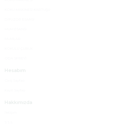
KOKU MAKİNESİ KARTUŞU
DİFÜZÖR ESANSI
MUM ESANSI
MUMLAR
KOKULU ÇUBUK
ODA SPREYİ
Hesabım
Giriş Sayfası
Kayıt Sayfası
Hakkımızda
İletişim
S.S.S