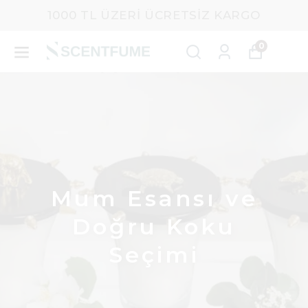
1000 TL ÜZERI ÜCRETSIZ KARGO
0
Mum Esansı ve
Doğru Koku
Seçimi