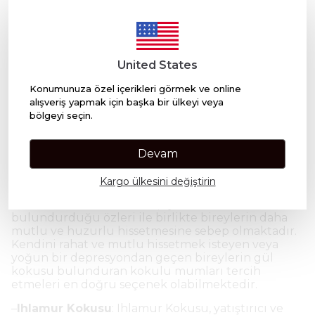
rahat hissetmelerini sağlamaktadır.
–
Vanilya Kokusu
: Vanilya kokusunu bulunduğu
ortamda tercih eden bireylerin daha sakin ve
huzurlu hissettikleri tespit edilmiştir. Yoğun bir
United States
tempoda çalışan bireylerin kokulu mumlarında
vanilya kokusunu tercih etmesi doğru bir seçim
Konumunuza özel içerikleri görmek ve online
olacaktır.
alışveriş yapmak için başka bir ülkeyi veya
bölgeyi seçin.
–
Lavanta Kokusu
: Lavanta kokusunun bireyler
üzerindeki etkisi oldukça fazladır. Gerginlik,
fiziksel ağrılar, stres, iştah problemleri gibi
Devam
konularda lavanta kokusu önemli bir yardımcı öge
konumundadır.
Kargo ülkesini değiştirin
–
Gül Kokusu
: Gül kokusu, içerisinde
bulundurduğu özleri ile birlikte bireylerin daha
mutlu ve huzurlu hissetmesine sebep olmaktadır.
Kendini rahat ve mutlu hissetmek isteyen veya
yoğun bir depresyondan geçen bireylerin gül
kokusu bulunduran kokulu mumları tercih
etmeleri en doğru seçenek olabilmektedir.
–
Ihlamur Kokusu
: Ihlamur Kokusu, yatıştırıcı ve