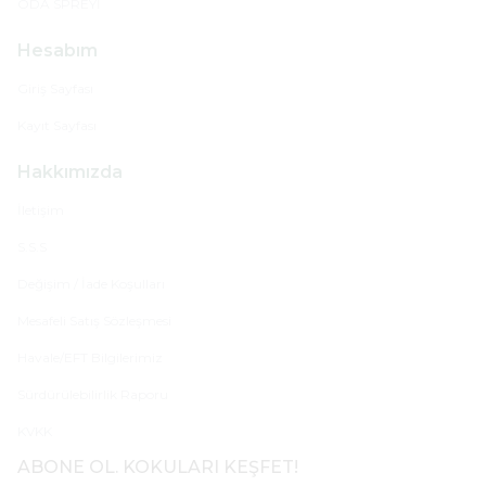
ODA SPREYİ
Hesabım
Giriş Sayfası
Kayıt Sayfası
Hakkımızda
İletişim
S.S.S
Değişim / İade Koşulları
Mesafeli Satış Sözleşmesi
Havale/EFT Bilgilerimiz
Sürdürülebilirlik Raporu
KVKK
ABONE OL. KOKULARI KEŞFET!