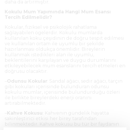
daha da artırmıştır.
Kokulu Mum Yapımında Hangi Mum Esansı
Tercih Edilmelidir?
Kokular, fiziksel ve psikolojik rahatlama
sağlayabilen ögelerdir. Kokulu mumlarda
kullanılan koku çeşidinin de doğru tespit edilmesi
ve kullanılan ortam ile uyumlu bir şekilde
hazırlanması oldukça önemlidir. Bireylerin
kullanmak istedikleri alan ile uyumlu,
beklentilerini karşılayan ve duygu durumlarını
etkileyebilecek mum esanslarını tercih etmeleri en
doğrusu olacaktır.
–
Odunsu Kokular
: Sandal ağacı, sedir ağacı, tarçın
gibi kokuları içerisinde bulunduran odunsu
kokulu mumlar, içerisinde bulundurduğu özleri
ile birlikte bireylerdeki enerji oranını
artırabilmektedir.
–
Kahve Kokusu
: Kahvenin gündelik hayatta
sakinleştirici etkisi her birey tarafından
bilinmektedir. Kahve kokusu bu tür bir faydanın
yanında, bireylere enerji verirken kendilerini daha