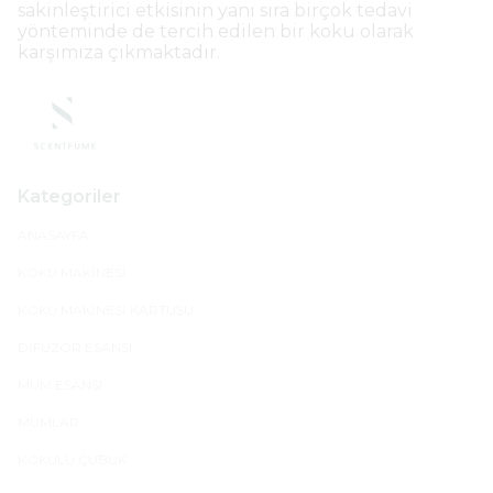
sakinleştirici etkisinin yanı sıra birçok tedavi
yönteminde de tercih edilen bir koku olarak
karşımıza çıkmaktadır.
Kategoriler
ANASAYFA
KOKU MAKİNESİ
KOKU MAKİNESİ KARTUŞU
DİFÜZÖR ESANSI
MUM ESANSI
MUMLAR
KOKULU ÇUBUK