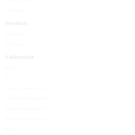
KOKULU ÇUBUK
ODA SPREYİ
Hesabım
Giriş Sayfası
Kayıt Sayfası
Hakkımızda
İletişim
S.S.S
Değişim / İade Koşulları
Mesafeli Satış Sözleşmesi
Havale/EFT Bilgilerimiz
Sürdürülebilirlik Raporu
KVKK