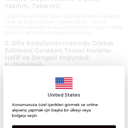
Yazılım, Tasarım)
Yaratıcılık ve ilham odaklı alanlarda daha karakterli
ve sıcak koku profilleri kullanılabilir. Tarçın,
zencefil, taze kahve veya Akdeniz inciri gibi notalar
farklı bir atmosfer deneyimi sunabilir.
2. Ofis Kokulandırmasında Dikkat
Edilmesi Gereken Temel Kurallar
Hafif ve Dengeli Yoğunluk
Kullanılmalı
Ofis çalışanları günün büyük bölümünü aynı
ortamda geçirdiği için koku yoğunluğu düşük
seviyede tutulmalıdır. Amaç kokunun fark
edilmesi değil; ortam deneyiminin doğal şekilde
United States
iyileştirilmesidir.
Konumunuza özel içerikleri görmek ve online
Ağır, yoğun, aşırı tatlı veya baskın karakterli
alışveriş yapmak için başka bir ülkeyi veya
kokular uzun süreli kullanımda konforu azaltabilir.
bölgeyi seçin.
Düşük Hassasiyet Riski Taşıyan