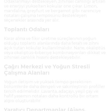
Odaklanmayı destekleyen, zihinsel canlılığı artıran
ve enerjiyi yükselten kokular öne çıkar. Limon,
mandalina, greyfurt ve bergamot gibi narenciye
notaları çalışma temposunu destekleyen
seçenekler arasında yer alır.
Toplantı Odaları
Karar alma ve fikir üretme süreçlerinin yoğun
olduğu toplantı alanlarında daha ferah ve zihni
açık tutan kokular kullanılmalıdır. Nane, okaliptüs
veya okaliptüs–biberiye kombinasyonları dikkat ve
zihinsel canlılık hissini destekleyebilir.
Çağrı Merkezi ve Yoğun Stresli
Çalışma Alanları
Yoğun iletişim ve yüksek tempo gerektiren
bölümlerde daha dengeli ve sakinleştirici profiller
tercih edilmelidir. Lavanta, adaçayı, yeşil çay ve
hafif yasemin notaları daha kontrollü bir ortam
algısı oluşturabilir.
Yaratıcı Departmanlar (Ajans,