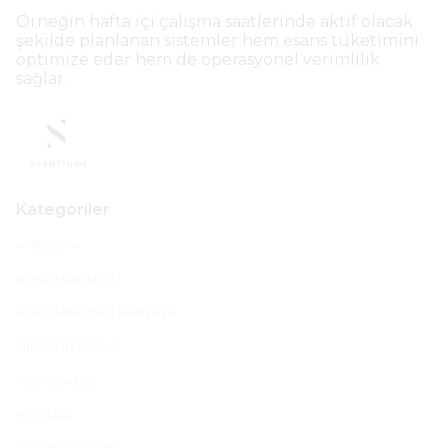
Örneğin hafta içi çalışma saatlerinde aktif olacak
şekilde planlanan sistemler hem esans tüketimini
optimize eder hem de operasyonel verimlilik
sağlar.
Kategoriler
ANASAYFA
KOKU MAKİNESİ
KOKU MAKİNESİ KARTUŞU
DİFÜZÖR ESANSI
MUM ESANSI
MUMLAR