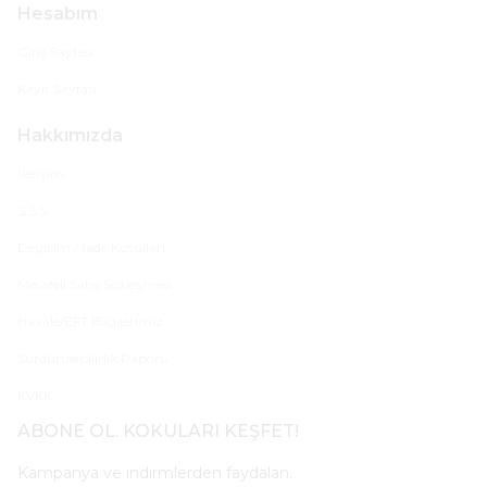
Hesabım
Giriş Sayfası
Kayıt Sayfası
Hakkımızda
İletişim
S.S.S
Değişim / İade Koşulları
Mesafeli Satış Sözleşmesi
Havale/EFT Bilgilerimiz
Sürdürülebilirlik Raporu
KVKK
ABONE OL. KOKULARI KEŞFET!
Kampanya ve indirmlerden faydalan.