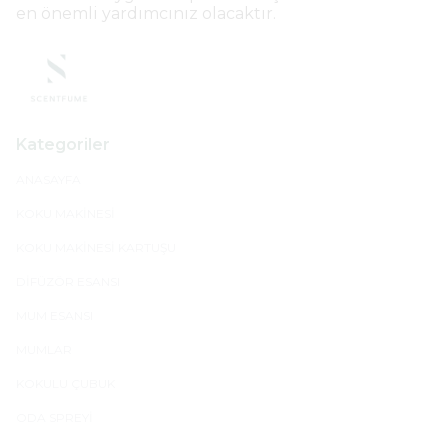
en önemli yardımcınız olacaktır.
Kategoriler
ANASAYFA
KOKU MAKİNESİ
KOKU MAKİNESİ KARTUŞU
DİFÜZÖR ESANSI
MUM ESANSI
MUMLAR
KOKULU ÇUBUK
ODA SPREYİ