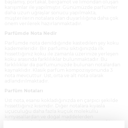
başlamış; portakal, bergamot ve limondan oluşan
karışımlar ile yapılmıştır. Günümüzde parfümler
daha uzun uğraşlar sonucu yapılmakta,
müşterilerin notalara olan duyarlılığına daha çok
önem verilerek hazırlanmaktadır.
Parfümde Nota Nedir
Parfümde nota denildiğinde kastedilen şey koku
kademeleridir. Bir parfümü sıktığınızda ilk
hissettiğiniz koku ile zamanla üzerinize yerleşen
koku arasında farklılıklar bulunmaktadır. Bu
farklılıklar da parfümünüzde bulunan notalardan
kaynaklıdır. Klasik parfüm kompozisyonunda 3
nota mevcuttur. Üst, orta ve alt nota olarak
adlandırılmaktadır.
Parfüm Notaları
Üst nota, esansı kokladığınızda en çarpıcı şekilde
hissettiğiniz kısımdır. Diğer notalara kıyasla
uçuculuğu daha fazla küçük moleküllü
kimyasallardan ve doğal maddelerden
oluşmaktadır. Örneğin, hafif meyveli, zencefil ve
turunçgil esansları üst nota içerisinde