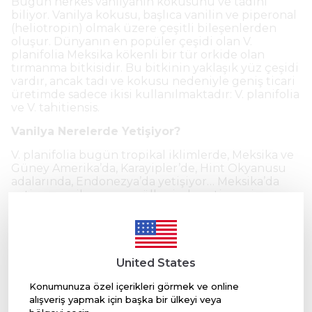
Bugün herkes vanilyanın kokusunu ve tadını
biliyor. Vanilya kokusu, başlıca vanilin ve piperonal
(heliotropin) olmak üzere çeşitli bileşenlerden
oluşur. Dünyanın en popüler çeşidi olan V.
planifolia Meksika kökenli bir tür orkide olan
tırmanma bitkisidir. Bu bitkinin yaklaşık yüz çeşidi
vardır, ancak tadı ve kokusu nedeniyle geniş ticari
üretimde sadece ikisi kullanılmaktadır: V. planifolia
ve V. tahitiensis.
Vanilya Nerelerde Yetişiyor?
V. planifolia bugün tropikal iklimlerde, Meksika ve
Güney Amerika’da, Karayipler’de, Hint Okyanusu
adalarında, Endonezya’da yetişiyor… Meksika’da
yetişen vanilya, menşe ülkesinde yetişmesi
nedeniyle en iyilerden biri olarak kabul ediliyor;
ancak oradaki üretim büyük değil. V. Bourbon,
Comoro Adaları ve Reunion adalarında yılda 1.000
ton bakla ürettikleri için en büyük üreticisi olarak
kabul edilen Hint Okyanusu’ndaki bir ada olan
United States
Madagaskar’dan geliyor. Aynı varyant Afrika ve
Endonezya’da da yetiştirilmektedir. Adını, kraliyet
Konumunuza özel içerikleri görmek ve online
evinin şerefine verilen Reunion Adası’nın eski adı
alışveriş yapmak için başka bir ülkeyi veya