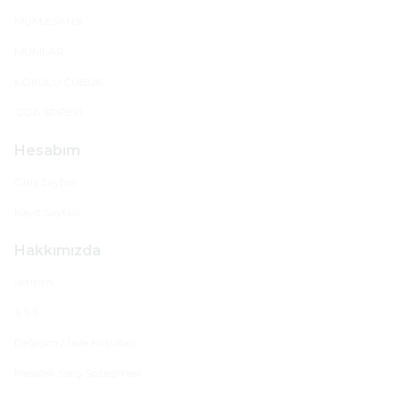
MUM ESANSI
MUMLAR
KOKULU ÇUBUK
ODA SPREYİ
Hesabım
Giriş Sayfası
Kayıt Sayfası
Hakkımızda
İletişim
S.S.S
Değişim / İade Koşulları
Mesafeli Satış Sözleşmesi