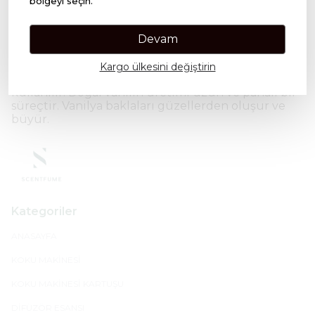
olan Bourbon’dan almıştır. Bourbon vanilya, yeni
bölgeyi seçin.
ve farklı üretim koşulları, tat ve koku kalitesini
kesinlikle etkiler.
Devam
Bourbon, koku ve tat bakımından zengindir.
Kurutma işlemi sırasında kristal şeklinde baklalar
Kargo ülkesini değiştirin
tarafından üretilen doğal vanilin üretimi için
kullanılır. Doğal vanilin üretimi uzun ve pahalı bir
süreçtir. Vanilya baklaları güzellerden oluşur ve
büyür.
Kategoriler
ANASAYFA
KOKU MAKİNESİ
KOKU MAKİNESİ KARTUŞU
DİFÜZÖR ESANSI