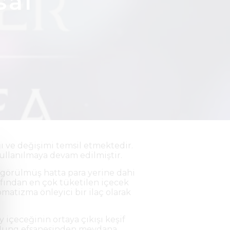
sal
ğı ve değişimi temsil etmektedir.
 kullanılmaya devam edilmiştir.
k görülmüş hatta para yerine dahi
rafından en çok tüketilen içecek
matizma önleyici bir ilaç olarak
 içeceğinin ortaya çıkışı keşif
n Nung efsanesinden meydana