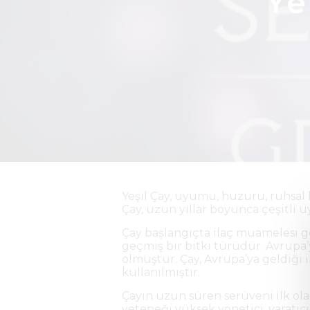
Ye
Yeşil Çay, uyumu, huzuru, ruhsal 
Çay, uzun yıllar boyunca çeşitli u
Çay başlangıçta ilaç muamelesi gö
geçmiş bir bitki türüdür. Avrupa’
olmuştur. Çay, Avrupa’ya geldiği 
kullanılmıştır.
Çayın uzun süren serüveni ilk olar
yeteneği yüksek yönetici, yaratı