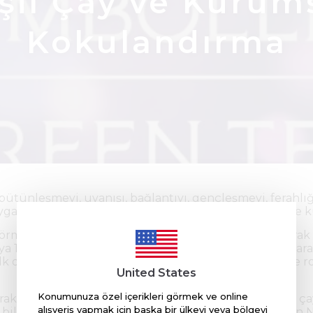
şil Çay ve Kurum
Kokulandırma
bütünleşmeyi, uyanışı, bağlantıyı, gençleşmeyi, ferahlı
ygarlıklar tarafından çeşitli sebepler ile kullanılmış ve
rmüş, Orta Asya’da ticaret için değerli bir parça olara
ya 1610’lu yıllarda gelmiş ve sudan sonra Avrupalılar ta
ilk dönemlerde ateş düşürücü, mide ağrısı giderici ve ro
United States
Konumunuza özel içerikleri görmek ve online
ak 5000 yıl önce Çin’de başlamıştır. Efsanelere göre, çay
alışveriş yapmak için başka bir ülkeyi veya bölgeyi
cı bilim adamı ve sanat koruyucusu olarak bilinen She