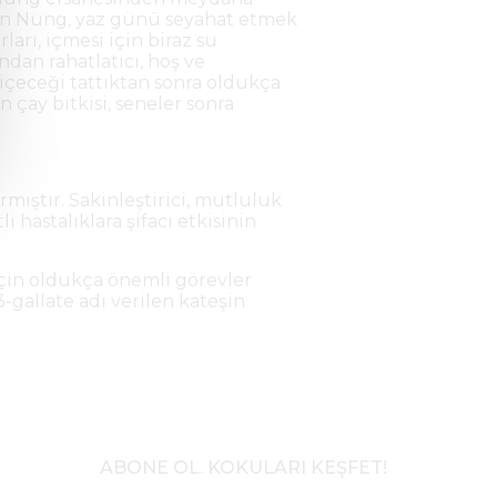
hen Nung, yaz günü seyahat etmek
rı, içmesi için biraz su
dan rahatlatıcı, hoş ve
 içeceği tattıktan sonra oldukça
 çay bitkisi, seneler sonra
mıştır. Sakinleştirici, mutluluk
li hastalıklara şifacı etkisinin
 için oldukça önemli görevler
gallate adı verilen kateşin
ABONE OL. KOKULARI KEŞFET!