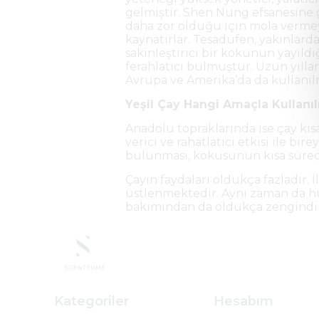
gelmiştir. Shen Nung efsanesine 
daha zor olduğu için mola vermey
kaynatırlar. Tesadüfen, yakınlard
sakinleştirici bir kokunun yayıld
ferahlatıcı bulmuştur. Uzun yılla
Avrupa ve Amerika’da da kullanıl
Yeşil Çay Hangi Amaçla Kullanı
Anadolu topraklarında ise çay kıs
verici ve rahatlatıcı etkisi ile bir
bulunması, kokusunun kısa süred
Çayın faydaları oldukça fazladır.
üstlenmektedir. Aynı zaman da hü
bakımından da oldukça zengindir
Kategoriler
Hesabım