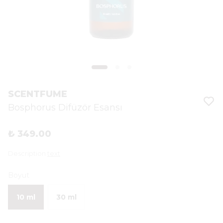
SCENTFUME
Bosphorus Difüzör Esansı
₺ 349.00
Description
text
Boyut
10 ml
30 ml