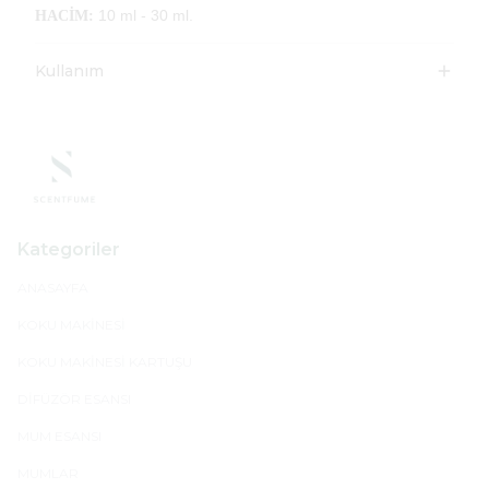
10 ml - 30 ml.
HACİM:
Kullanım
Kategoriler
ANASAYFA
KOKU MAKİNESİ
KOKU MAKİNESİ KARTUŞU
DİFÜZÖR ESANSI
MUM ESANSI
MUMLAR