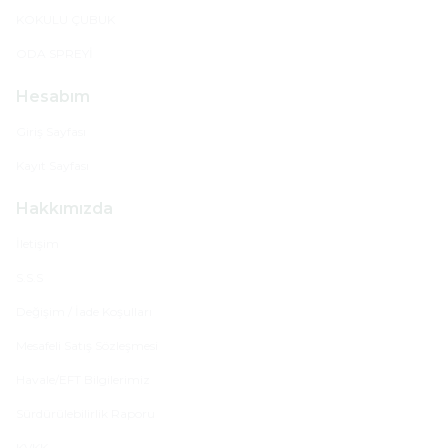
KOKULU ÇUBUK
ODA SPREYİ
Hesabım
Giriş Sayfası
Kayıt Sayfası
Hakkımızda
İletişim
S.S.S
Değişim / İade Koşulları
Mesafeli Satış Sözleşmesi
Havale/EFT Bilgilerimiz
Sürdürülebilirlik Raporu
KVKK