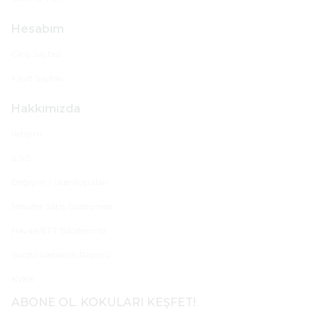
Hesabım
Giriş Sayfası
Kayıt Sayfası
Hakkımızda
İletişim
S.S.S
Değişim / İade Koşulları
Mesafeli Satış Sözleşmesi
Havale/EFT Bilgilerimiz
Sürdürülebilirlik Raporu
KVKK
ABONE OL. KOKULARI KEŞFET!