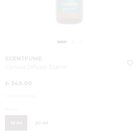
SCENTFUME
Corsica Difüzör Esansı
₺ 349.00
Description
text
Boyut
10 ml
30 ml