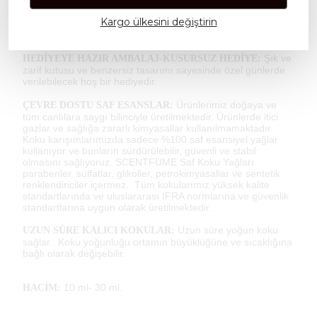
Scentfume kokuları arabanızda,
KÖTÜ KOKU GİDERME:
Kargo ülkesini değiştirin
evinizde ve ofisinizde rahatsız edici kokuları giderir. Uzun
süre ortamın hoş kokmasını sağlar.
Şık ve
HEDİYEYE HAZIR AMBALAJ-KUSURSUZ HEDİYE:
zarif kutusu ve benzersiz tasarımı sayesinde özel günlerde
verilebilecek hoş bir hediyedir.
Ürünlerimiz doğaya ve
ÇEVRE DOSTU SAF ESANSLAR:
tüm canlılara saygı bilinciyle üretilmektedir. Ürünlerde itici
gazlar ve sağlığa zararlı kimyasallar kullanılmamaktadır.
Koku karışımlarımızda sadece %100 saf esansiyel yağlar
kullanıyor ve bunların sürdürülebilir, güvenli ve stabil
olmasını sağlıyoruz. SCENTFUME Saf Koku Yağları
parabenler, sülfatlar, glikoller, petrokimyasallar ve sentetik
renklendiriciler içermez. Tüm kokularımız yüksek kalite
standartlarında ve uluslararası IFRA normlarına ve güvenlik
standartlarına uygun olarak üretilmektedir.
Uzun süre yoğun koku
UZUN SÜRE KALICI KOKULAR:
sağlar. Koku yoğunluğu ortamın büyüklüğüne ve sıcaklığına
bağlı olarak değişebilir.
10 ml- 30 ml.
HACİM: