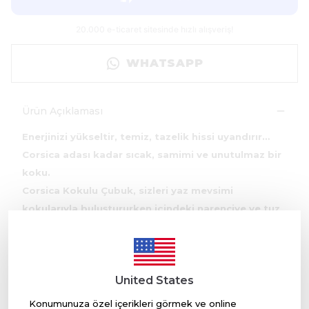
WHATSAPP
Ürün Açıklaması
Enerjinizi yükseltir, temiz, tazelik hissi uyandırır…
Corsica adası kadar sıcak, samimi ve unutulmaz bir
koku.
Corsica Kokulu Çubuk, sizleri yaz mevsimi
kokularıyla buluştururken içindeki narenciye ve tuz
özleriyle başka diyarlara yolculuk etmenize yardımcı
olur…
Narenciye kokusu bireylere neşe ve mutluluk
United States
vermesi ile bilinen bir kokudur.
Aromatik bitkilerin ve narenciye özlerinin kokuların
Konumunuza özel içerikleri görmek ve online