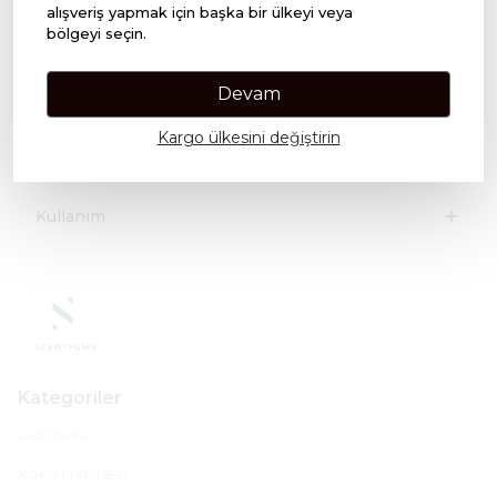
muhteşem birleşimi…
alışveriş yapmak için başka bir ülkeyi veya
bölgeyi seçin.
Devam
Üst Notalar; Greyfurt, Mandalina, Limon.
Orta Notalar; Deniz Tuzu, Erguvan Çiçeği, Aromatik Bitkiler.
Kargo ülkesini değiştirin
Alt Notalar; Misk, Amber, Sandal Ağacı.
Kullanım
Kategoriler
ANASAYFA
KOKU MAKİNESİ