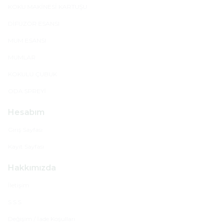
KOKU MAKİNESİ KARTUŞU
DİFÜZÖR ESANSI
MUM ESANSI
MUMLAR
KOKULU ÇUBUK
ODA SPREYİ
Hesabım
Giriş Sayfası
Kayıt Sayfası
Hakkımızda
İletişim
S.S.S
Değişim / İade Koşulları