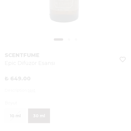
SCENTFUME
Epic Difüzör Esansı
₺ 649.00
Description
text
Boyut
10 ml
30 ml