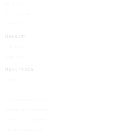
MUMLAR
KOKULU ÇUBUK
ODA SPREYİ
Hesabım
Giriş Sayfası
Kayıt Sayfası
Hakkımızda
İletişim
S.S.S
Değişim / İade Koşulları
Mesafeli Satış Sözleşmesi
Havale/EFT Bilgilerimiz
Sürdürülebilirlik Raporu