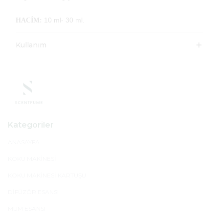
10 ml- 30 ml.
HACİM:
Kullanım
Kategoriler
ANASAYFA
KOKU MAKİNESİ
KOKU MAKİNESİ KARTUŞU
DİFÜZÖR ESANSI
MUM ESANSI