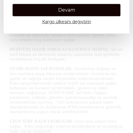
SCENTFUME esansları, güçlü
GÜÇLÜ İMZA KOKULAR:
Devam
imza kokularla üretilmiştir. Fantastik imza kokularımızı
denemeniz için sizi bekliyoruz! Kokularımızın kalitesine ve
üzerinizde bıraktığı hislere şaşıracaksınız...
Kargo ülkesini değiştirin
Scentfume kokuları arabanızda,
KÖTÜ KOKU GİDERME:
evinizde ve ofisinizde rahatsız edici kokuları giderir. Uzun
süre ortamın hoş kokmasını sağlar.
Şık ve
HEDİYEYE HAZIR AMBALAJ-KUSURSUZ HEDİYE:
zarif kutusu ve benzersiz tasarımı sayesinde özel günlerde
verilebilecek hoş bir hediyedir.
Ürünlerimiz doğaya ve
ÇEVRE DOSTU SAF ESANSLAR:
tüm canlılara saygı bilinciyle üretilmektedir. Ürünlerde itici
gazlar ve sağlığa zararlı kimyasallar kullanılmamaktadır.
Koku karışımlarımızda sadece %100 saf esansiyel yağlar
kullanıyor ve bunların sürdürülebilir, güvenli ve stabil
olmasını sağlıyoruz. SCENTFUME Saf Koku Yağları
parabenler, sülfatlar, glikoller, petrokimyasallar ve sentetik
renklendiriciler içermez. Tüm kokularımız yüksek kalite
standartlarında ve uluslararası IFRA normlarına ve güvenlik
standartlarına uygun olarak üretilmektedir.
Uzun süre yoğun koku
UZUN SÜRE KALICI KOKULAR:
sağlar. Koku yoğunluğu ortamın büyüklüğüne ve sıcaklığına
bağlı olarak değişebilir.