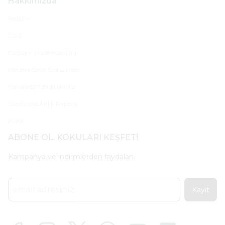
Hakkımızda
İletişim
S.S.S
Değişim / İade Koşulları
Mesafeli Satış Sözleşmesi
Havale/EFT Bilgilerimiz
Sürdürülebilirlik Raporu
KVKK
ABONE OL. KOKULARI KEŞFET!
Kampanya ve indirmlerden faydalan.
Kayıt