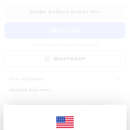
Stoğa Gelince Haber Ver
WHATSAPP
Ürün Açıklaması
Mutluluk hissi verir…
Golden Linden Koku Makinesi Kartuşu, içerisinde
bulunduruğu özleri ile birlikte daha huzurlu ve mutlu
hissetmenizi sağlar…
Üst Notalar; Vanilya, Pudra ve Çiçeksi Kokular.