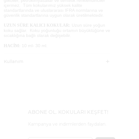
glikoller, petrokimyasallar ve sentetik renklendiriciler
içermez. Tüm kokularımız yüksek kalite
standartlarında ve uluslararası IFRA normlarına ve
güvenlik standartlarına uygun olarak üretilmektedir.
Uzun süre yoğun
UZUN SÜRE KALICI KOKULAR:
koku sağlar. Koku yoğunluğu ortamın büyüklüğüne ve
sıcaklığına bağlı olarak değişebilir.
10 ml- 30 ml.
HACİM:
Kullanım
ABONE OL. KOKULARI KEŞFET!
Kampanya ve indirmlerden faydalan.