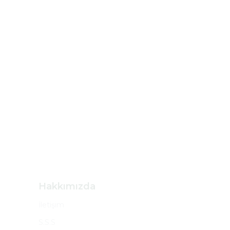
Hakkımızda
İletişim
S.S.S