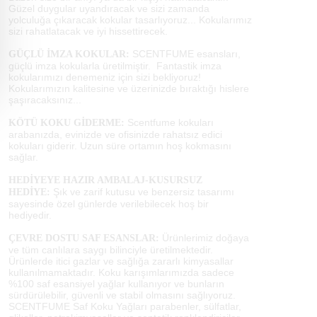
Güzel duygular uyandıracak ve sizi zamanda
yolculuğa çıkaracak kokular tasarlıyoruz... Kokularımız
sizi rahatlatacak ve iyi hissettirecek.
SCENTFUME esansları,
GÜÇLÜ İMZA KOKULAR:
güçlü imza kokularla üretilmiştir. Fantastik imza
kokularımızı denemeniz için sizi bekliyoruz!
Kokularımızın kalitesine ve üzerinizde bıraktığı hislere
şaşıracaksınız...
Scentfume kokuları
KÖTÜ KOKU GİDERME:
arabanızda, evinizde ve ofisinizde rahatsız edici
kokuları giderir. Uzun süre ortamın hoş kokmasını
sağlar.
HEDİYEYE HAZIR AMBALAJ-KUSURSUZ
Şık ve zarif kutusu ve benzersiz tasarımı
HEDİYE:
sayesinde özel günlerde verilebilecek hoş bir
hediyedir.
Ürünlerimiz doğaya
ÇEVRE DOSTU SAF ESANSLAR:
ve tüm canlılara saygı bilinciyle üretilmektedir.
Ürünlerde itici gazlar ve sağlığa zararlı kimyasallar
kullanılmamaktadır. Koku karışımlarımızda sadece
%100 saf esansiyel yağlar kullanıyor ve bunların
sürdürülebilir, güvenli ve stabil olmasını sağlıyoruz.
SCENTFUME Saf Koku Yağları parabenler, sülfatlar,