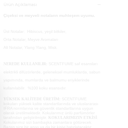
Ürün Açıklaması
Çiçeksi ve meyveli notaların muhteşem uyumu.
Üst Notalar: Hibiscus, yeşil bitkiler,
Orta Notalar, Meyve Aromaları
Alt Notalar, Ylang Ylang, Misk.
SCENTFUME saf esansları
NEREDE KULLANILIR:
elektrikli difüzörlerde, geleneksel mumluklarda, sabun
yapımında, mumlarda ve balmumu eriyiklerinde
kullanılabilir. %100 koku esansıdır.
SCENTFUME
YÜKSEK KALİTEDE ÜRETİM:
kokuları yüksek kalite standartlarında ve uluslararası
IFRA normlarına ve güvenlik standartlarına uygun
olarak üretilmektedir. Kokularımız ünlü parfümörler
tarafından geliştirilmiştir.
:
KOKULARIMIZIN ETKİSİ
Kokularımız sizi bambaşka zamanlara götürecek.
Bazen size bir anıyı ya da bir kişiyi hatırlatacaktır.