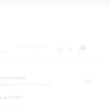
HAKKIMZDA
0
IMI
SCENTFUME
Hibiscus Difüzör Esansı
₺ 449.00
Description
text