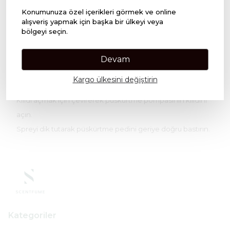
Konumunuza özel içerikleri görmek ve online
alışveriş yapmak için başka bir ülkeyi veya
Üst Notalar; Yasemin ve Vanilya.
bölgeyi seçin.
Orta Notalar; Karanfil ve Gül.
Alt Notalar; Beyaz Misk ve Sandal Ağacı.
Devam
Kargo ülkesini değiştirin
Nasıl kullanılır?
Kilidi açmak için çevirerek püskürtme pompasının kilidini
açın.
Spreyi dik tutarak püskürtme pedini geriye doğru bastırın.
Kategoriler