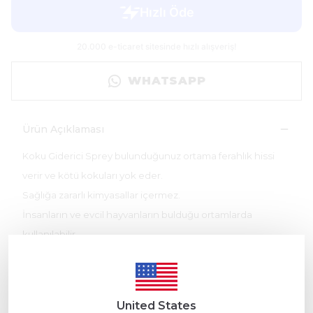
WHATSAPP
Ürün Açıklaması
Koku Giderici Sprey bulunduğunuz ortama ferahlık hissi
verir ve kötü kokuları yok eder.
Sağlığa zararlı kimyasallar içermez.
İnsanların ve evcil hayvanların bulduğu ortamlarda
kullanılabilir.
Koku Giderici Sprey mutfak, banyo, lavabo ve tüm ağır
kokuların olduğu ortamlarda kullanılabilir.
Sigara kokusu, yemek kokusu, evcil hayvan kokuları,
United States
çevresel çöp ve atık kokularının giderilmesinde kullanılır.