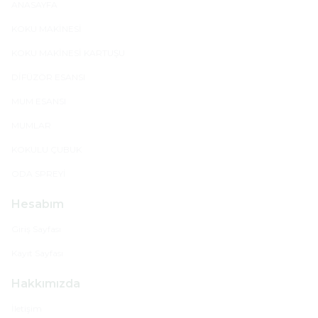
ANASAYFA
KOKU MAKİNESİ
KOKU MAKİNESİ KARTUŞU
DİFÜZÖR ESANSI
MUM ESANSI
MUMLAR
KOKULU ÇUBUK
ODA SPREYİ
Hesabım
Giriş Sayfası
Kayıt Sayfası
Hakkımızda
İletişim