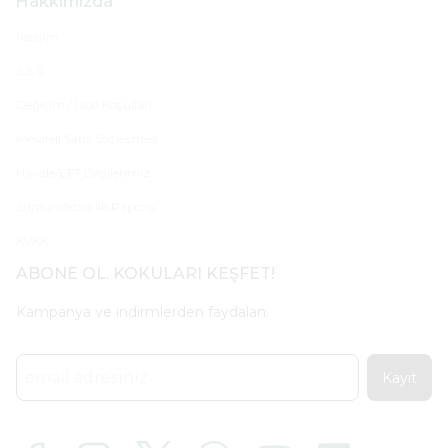
Hakkımızda
İletişim
S.S.S
Değişim / İade Koşulları
Mesafeli Satış Sözleşmesi
Havale/EFT Bilgilerimiz
Sürdürülebilirlik Raporu
KVKK
ABONE OL. KOKULARI KEŞFET!
Kampanya ve indirmlerden faydalan.
Kayıt