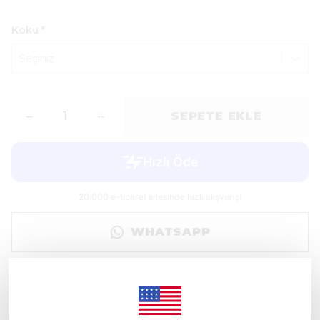
Koku
*
Seçiniz
SEPETE EKLE
WHATSAPP
Ürün Açıklaması
Koku seçiminizi kolaylaştırmak için hazırlanan
SCENTFUME
Koku Kartelası (Tester Koku Seti)
,