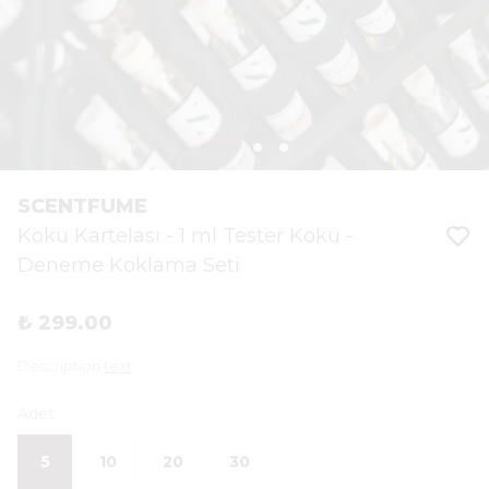
SCENTFUME
Koku Kartelası - 1 ml Tester Koku -
Deneme Koklama Seti
₺ 299.00
Description
text
Adet
5
10
20
30