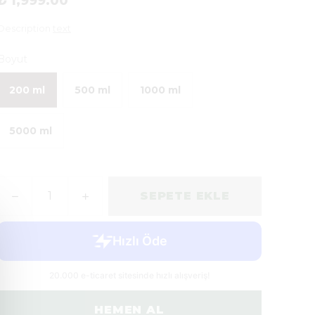
₺ 1,999.00
Description
text
Boyut
200 ml
500 ml
1000 ml
5000 ml
SEPETE EKLE
HEMEN AL