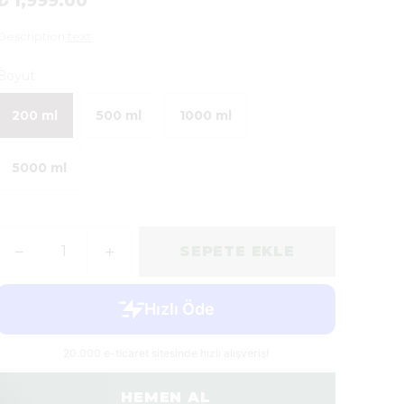
₺ 1,999.00
Description
text
Boyut
200 ml
500 ml
1000 ml
5000 ml
SEPETE EKLE
HEMEN AL