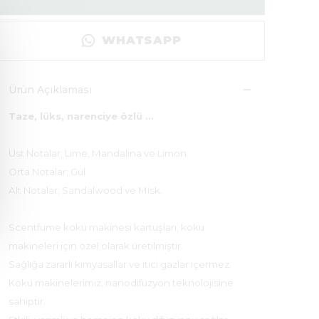
WHATSAPP
Ürün Açıklaması
Taze, lüks, narenciye özlü …
Üst Notalar; Lime, Mandalina ve Limon.
Orta Notalar; Gül.
Alt Notalar; Sandalwood ve Misk.
Scentfume koku makinesi kartuşları, koku
makineleri için özel olarak üretilmiştir.
Sağlığa zararlı kimyasallar ve itici gazlar içermez.
Koku makinelerimiz, nanodifüzyon teknolojisine
sahiptir.