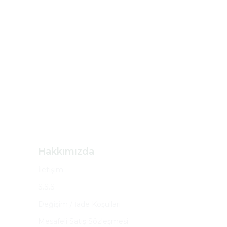
Hakkımızda
İletişim
S.S.S
Değişim / İade Koşulları
Mesafeli Satış Sözleşmesi