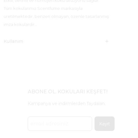
Etkili, verimli ve homojen koku difüzyonu sağlar.
Tüm kokularımız Scentfume markasıyla
üretilmektedir, benzeri olmayan, özenle tasarlanmış
imza kokulardır…
Kullanım
ABONE OL. KOKULARI KEŞFET!
Kampanya ve indirmlerden faydalan.
Kayıt