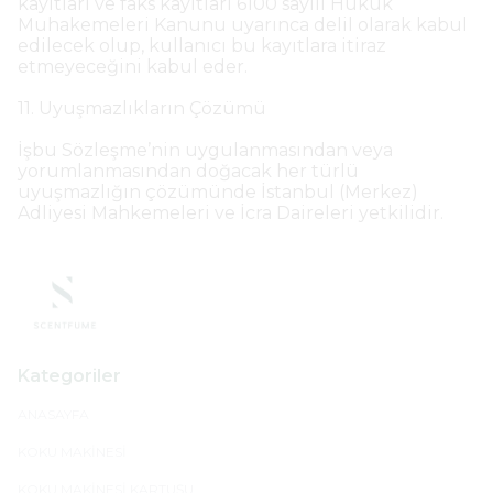
kayıtları ve faks kayıtları 6100 sayılı Hukuk
Muhakemeleri Kanunu uyarınca delil olarak kabul
edilecek olup, kullanıcı bu kayıtlara itiraz
etmeyeceğini kabul eder.
11. Uyuşmazlıkların Çözümü
İşbu Sözleşme’nin uygulanmasından veya
yorumlanmasından doğacak her türlü
uyuşmazlığın çözümünde İstanbul (Merkez)
Adliyesi Mahkemeleri ve İcra Daireleri yetkilidir.
Kategoriler
ANASAYFA
KOKU MAKİNESİ
KOKU MAKİNESİ KARTUŞU