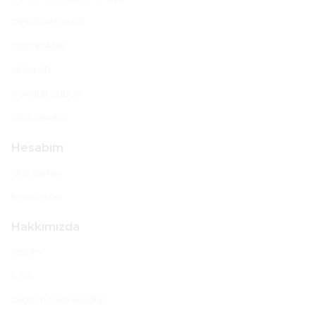
DİFÜZÖR ESANSI
MUM ESANSI
MUMLAR
KOKULU ÇUBUK
ODA SPREYİ
Hesabım
Giriş Sayfası
Kayıt Sayfası
Hakkımızda
İletişim
S.S.S
Değişim / İade Koşulları