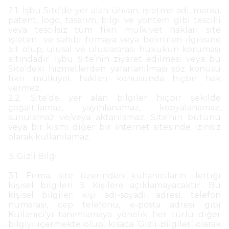
2.1. İşbu Site’de yer alan ünvan, işletme adı, marka,
patent, logo, tasarım, bilgi ve yöntem gibi tescilli
veya tescilsiz tüm fikri mülkiyet hakları site
işleteni ve sahibi firmaya veya belirtilen ilgilisine
ait olup, ulusal ve uluslararası hukukun koruması
altındadır. İşbu Site’nin ziyaret edilmesi veya bu
Site’deki hizmetlerden yararlanılması söz konusu
fikri mülkiyet hakları konusunda hiçbir hak
vermez.
2.2. Site’de yer alan bilgiler hiçbir şekilde
çoğaltılamaz, yayınlanamaz, kopyalanamaz,
sunulamaz ve/veya aktarılamaz. Site’nin bütünü
veya bir kısmı diğer bir internet sitesinde izinsiz
olarak kullanılamaz.
3. Gizli Bilgi
3.1. Firma, site üzerinden kullanıcıların ilettiği
kişisel bilgileri 3. Kişilere açıklamayacaktır. Bu
kişisel bilgiler; kişi adı-soyadı, adresi, telefon
numarası, cep telefonu, e-posta adresi gibi
Kullanıcı’yı tanımlamaya yönelik her türlü diğer
bilgiyi içermekte olup, kısaca ‘Gizli Bilgiler’ olarak