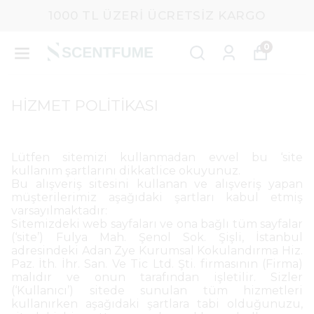
1000 TL ÜZERI ÜCRETSIZ KARGO
0
HİZMET POLİTİKASI
Lütfen sitemizi kullanmadan evvel bu ‘site
kullanım şartlarını dikkatlice okuyunuz.
Bu alışveriş sitesini kullanan ve alışveriş yapan
müşterilerimiz aşağıdaki şartları kabul etmiş
varsayılmaktadır:
Sitemizdeki web sayfaları ve ona bağlı tüm sayfalar
(‘site’) Fulya Mah. Şenol Sok. Şişli, İstanbul
adresindeki Adan Zye Kurumsal Kokulandırma Hiz.
Paz. İth. İhr. San. Ve Tic Ltd. Şti. firmasının (Firma)
malıdır ve onun tarafından işletilir. Sizler
(‘Kullanıcı’) sitede sunulan tüm hizmetleri
kullanırken aşağıdaki şartlara tabi olduğunuzu,