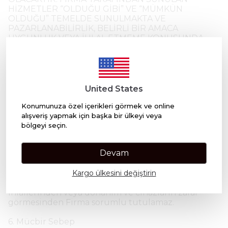
HİZMETLER “OLDUĞU GİBİ” VE “MÜMKÜN
OLDUĞU” TEMELDE SUNULMAKTA VE
PAZARLANABİLİRLİK, BELİRLİ BİR AMACA
UYGUNLUK VEYA İHLAL ETMEME KONUSUNDA
TÜM ZIMNİ GARANTİLER DE DÂHİL OLMAK ÜZERE
HİZMETLER VEYA UYGULAMA İLE İLGİLİ OLARAK
(BUNLARDA YER ALAN TÜM BİLGİLER DÂHİL)
SARİH VEYA ZIMNİ, KANUNİ VEYA BAŞKA BİR
NİTELİKTE HİÇBİR GARANTİDE
United States
BULUNMAMAKTADIR.
5. Kayıt ve Güvenlik
Konumunuza özel içerikleri görmek ve online
alışveriş yapmak için başka bir ülkeyi veya
Kullanıcı, doğru, eksiksiz ve güncel kayıt bilgilerini
bölgeyi seçin.
vermek zorundadır. Aksi halde bu Sözleşme ihlal
edilmiş sayılacak ve Kullanıcı bilgilendirilmeksizin
Devam
hesap kapatılabilecektir.
Kullanıcı, site ve üçüncü taraf sitelerdeki şifre ve
Kargo ülkesini değiştirin
hesap güvenliğinden kendisi sorumludur. Aksi
halde oluşacak veri kayıplarından ve güvenlik
ihlallerinden veya donanım ve cihazların zarar
görmesinden Firma sorumlu tutulamaz.
6. Mücbir Sebep