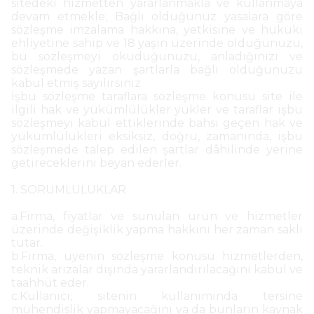
sitedeki hizmetten yararlanmakla ve kullanmaya
devam etmekle; Bağlı olduğunuz yasalara göre
sözleşme imzalama hakkına, yetkisine ve hukuki
ehliyetine sahip ve 18 yaşın üzerinde olduğunuzu,
bu sözleşmeyi okuduğunuzu, anladığınızı ve
sözleşmede yazan şartlarla bağlı olduğunuzu
kabul etmiş sayılırsınız.
İşbu sözleşme taraflara sözleşme konusu site ile
ilgili hak ve yükümlülükler yükler ve taraflar işbu
sözleşmeyi kabul ettiklerinde bahsi geçen hak ve
yükümlülükleri eksiksiz, doğru, zamanında, işbu
sözleşmede talep edilen şartlar dâhilinde yerine
getireceklerini beyan ederler.
1. SORUMLULUKLAR
a.Firma, fiyatlar ve sunulan ürün ve hizmetler
üzerinde değişiklik yapma hakkını her zaman saklı
tutar.
b.Firma, üyenin sözleşme konusu hizmetlerden,
teknik arızalar dışında yararlandırılacağını kabul ve
taahhüt eder.
c.Kullanıcı, sitenin kullanımında tersine
mühendislik yapmayacağını ya da bunların kaynak