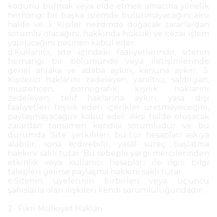
kodunu bulmak veya elde etmek amacına yönelik
herhangi bir başka işlemde bulunmayacağını aksi
halde ve 3. Kişiler nezdinde doğacak zararlardan
sorumlu olacağını, hakkında hukuki ve cezai işlem
yapılacağını peşinen kabul eder.
d.Kullanıcı, site içindeki faaliyetlerinde, sitenin
herhangi bir bölümünde veya iletişimlerinde
genel ahlaka ve adaba aykırı, kanuna aykırı, 3.
Kişilerin haklarını zedeleyen, yanıltıcı, saldırgan,
müstehcen, pornografik, kişilik haklarını
zedeleyen, telif haklarına aykırı, yasa dışı
faaliyetleri teşvik eden içerikler üretmeyeceğini,
paylaşmayacağını kabul eder. Aksi halde oluşacak
zarardan tamamen kendisi sorumludur ve bu
durumda ‘Site’ yetkilileri, bu tür hesapları askıya
alabilir, sona erdirebilir, yasal süreç başlatma
hakkını saklı tutar. Bu sebeple yargı mercilerinden
etkinlik veya kullanıcı hesapları ile ilgili bilgi
talepleri gelirse paylaşma hakkını saklı tutar.
e.Sitenin üyelerinin birbirleri veya üçüncü
şahıslarla olan ilişkileri kendi sorumluluğundadır.
2. Fikri Mülkiyet Hakları