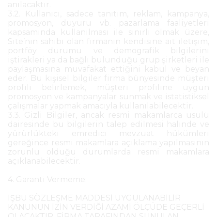
anılacaktır.
3.2. Kullanıcı, sadece tanıtım, reklam, kampanya,
promosyon, duyuru vb. pazarlama faaliyetleri
kapsamında kullanılması ile sınırlı olmak üzere,
Site’nin sahibi olan firmanın kendisine ait iletişim,
portföy durumu ve demografik bilgilerini
iştirakleri ya da bağlı bulunduğu grup şirketleri ile
paylaşmasına muvafakat ettiğini kabul ve beyan
eder. Bu kişisel bilgiler firma bünyesinde müşteri
profili belirlemek, müşteri profiline uygun
promosyon ve kampanyalar sunmak ve istatistiksel
çalışmalar yapmak amacıyla kullanılabilecektir.
3.3. Gizli Bilgiler, ancak resmi makamlarca usulü
dairesinde bu bilgilerin talep edilmesi halinde ve
yürürlükteki emredici mevzuat hükümleri
gereğince resmi makamlara açıklama yapılmasının
zorunlu olduğu durumlarda resmi makamlara
açıklanabilecektir.
4. Garanti Vermeme:
İŞBU SÖZLEŞME MADDESİ UYGULANABİLİR
KANUNUN İZİN VERDİĞİ AZAMİ ÖLÇÜDE GEÇERLİ
OLACAKTIR. FİRMA TARAFINDAN SUNULAN