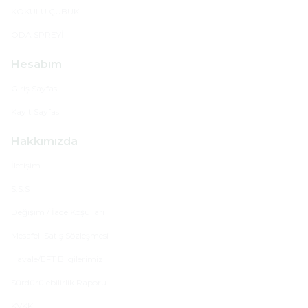
KOKULU ÇUBUK
ODA SPREYİ
Hesabım
Giriş Sayfası
Kayıt Sayfası
Hakkımızda
İletişim
S.S.S
Değişim / İade Koşulları
Mesafeli Satış Sözleşmesi
Havale/EFT Bilgilerimiz
Sürdürülebilirlik Raporu
KVKK