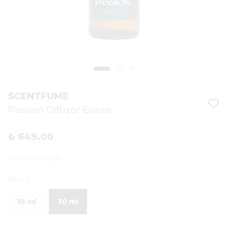
SCENTFUME
Passion Difüzör Esansı
₺ 649.00
Description
text
Boyut
10 ml
30 ml