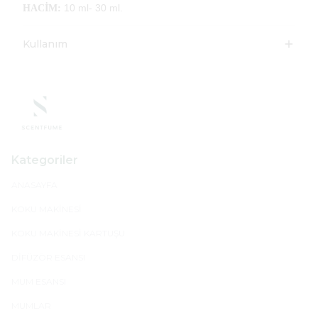
10 ml- 30 ml.
HACİM:
Kullanım
Kategoriler
ANASAYFA
KOKU MAKİNESİ
KOKU MAKİNESİ KARTUŞU
DİFÜZÖR ESANSI
MUM ESANSI
MUMLAR