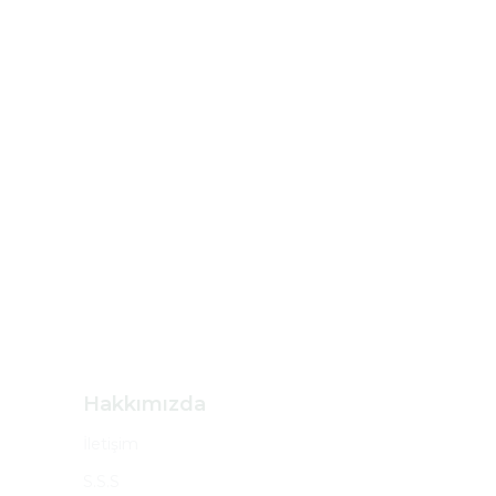
Hakkımızda
İletişim
S.S.S