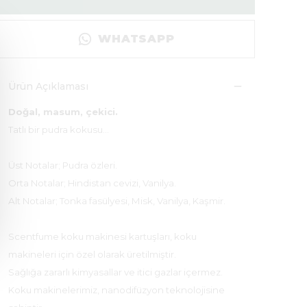
WHATSAPP
Ürün Açıklaması
Doğal, masum, çekici.
Tatlı bir pudra kokusu…
Üst Notalar; Pudra özleri.
Orta Notalar; Hindistan cevizi, Vanilya.
Alt Notalar; Tonka fasülyesi, Misk, Vanilya, Kaşmir.
Scentfume koku makinesi kartuşları, koku
makineleri için özel olarak üretilmiştir.
Sağlığa zararlı kimyasallar ve itici gazlar içermez.
Koku makinelerimiz, nanodifüzyon teknolojisine