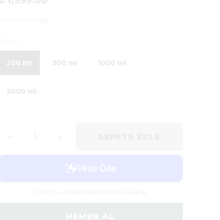
₺ 1,999.00
Description
text
Boyut
200 ml
500 ml
1000 ml
5000 ml
SEPETE EKLE
HEMEN AL