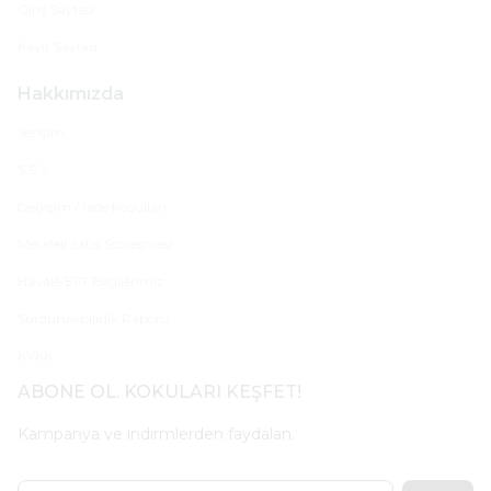
Giriş Sayfası
Kayıt Sayfası
Hakkımızda
İletişim
S.S.S
Değişim / İade Koşulları
Mesafeli Satış Sözleşmesi
Havale/EFT Bilgilerimiz
Sürdürülebilirlik Raporu
KVKK
ABONE OL. KOKULARI KEŞFET!
Kampanya ve indirmlerden faydalan.