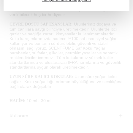
Şık ve
HEDİYEYE HAZIR AMBALAJ-KUSURSUZ HEDİYE:
zarif kutusu ve benzersiz tasarımı sayesinde özel günlerde
verilebilecek hoş bir hediyedir.
Ürünlerimiz doğaya ve
ÇEVRE DOSTU SAF ESANSLAR:
tüm canlılara saygı bilinciyle üretilmektedir. Ürünlerde itici
gazlar ve sağlığa zararlı kimyasallar kullanılmamaktadır.
Koku karışımlarımızda sadece %100 saf esansiyel yağlar
kullanıyor ve bunların sürdürülebilir, güvenli ve stabil
olmasını sağlıyoruz. SCENTFUME Saf Koku Yağları
parabenler, sülfatlar, glikoller, petrokimyasallar ve sentetik
renklendiriciler içermez. Tüm kokularımız yüksek kalite
standartlarında ve uluslararası IFRA normlarına ve güvenlik
standartlarına uygun olarak üretilmektedir.
Uzun süre yoğun koku
UZUN SÜRE KALICI KOKULAR:
sağlar. Koku yoğunluğu ortamın büyüklüğüne ve sıcaklığına
bağlı olarak değişebilir.
10 ml - 30 ml.
HACİM:
Kullanım