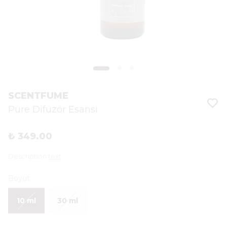
SCENTFUME
Pure Difüzör Esansı
₺ 349.00
Description
text
Boyut
10 ml
30 ml