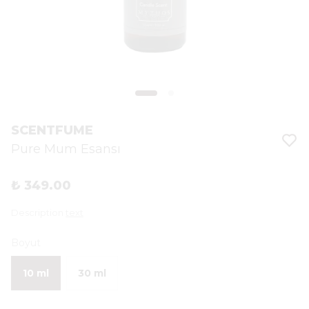
SCENTFUME
Pure Mum Esansı
₺ 349.00
Description
text
Boyut
10 ml
30 ml