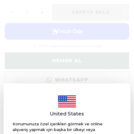
SEPETE EKLE
HEMEN AL
WHATSAPP
Ürün Açıklaması
Benzersiz, tatlı, masum, pudralı.
United States
Tatlı, temiz ve masumiyet hissi uyandırır…
Scentfume mum esansları ile tasarım kokulara
Konumunuza özel içerikleri görmek ve online
sahip mumlar üretebilirsiniz.
alışveriş yapmak için başka bir ülkeyi veya