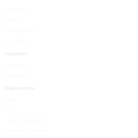
MUM ESANSI
MUMLAR
KOKULU ÇUBUK
ODA SPREYİ
Hesabım
Giriş Sayfası
Kayıt Sayfası
Hakkımızda
İletişim
S.S.S
Değişim / İade Koşulları
Mesafeli Satış Sözleşmesi