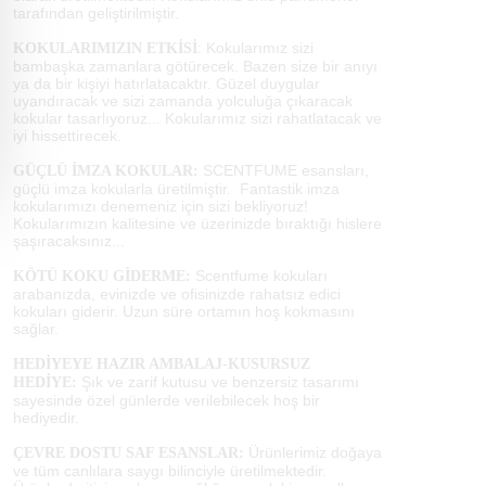
tarafından geliştirilmiştir.
: Kokularımız sizi
KOKULARIMIZIN ETKİSİ
bambaşka zamanlara götürecek. Bazen size bir anıyı
ya da bir kişiyi hatırlatacaktır. Güzel duygular
uyandıracak ve sizi zamanda yolculuğa çıkaracak
kokular tasarlıyoruz... Kokularımız sizi rahatlatacak ve
iyi hissettirecek.
SCENTFUME esansları,
GÜÇLÜ İMZA KOKULAR:
güçlü imza kokularla üretilmiştir. Fantastik imza
kokularımızı denemeniz için sizi bekliyoruz!
Kokularımızın kalitesine ve üzerinizde bıraktığı hislere
şaşıracaksınız...
Scentfume kokuları
KÖTÜ KOKU GİDERME:
arabanızda, evinizde ve ofisinizde rahatsız edici
kokuları giderir. Uzun süre ortamın hoş kokmasını
sağlar.
HEDİYEYE HAZIR AMBALAJ-KUSURSUZ
Şık ve zarif kutusu ve benzersiz tasarımı
HEDİYE:
sayesinde özel günlerde verilebilecek hoş bir
hediyedir.
Ürünlerimiz doğaya
ÇEVRE DOSTU SAF ESANSLAR:
ve tüm canlılara saygı bilinciyle üretilmektedir.