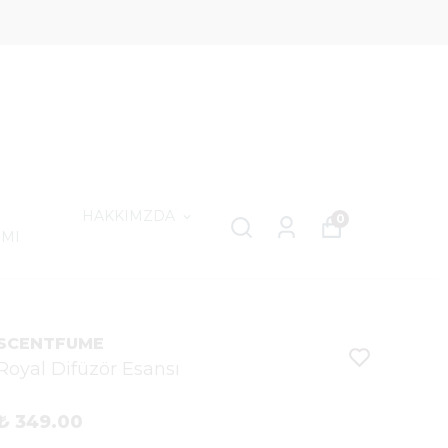
HAKKIMZDA
0
IMI
SCENTFUME
Royal Difüzör Esansı
₺ 349.00