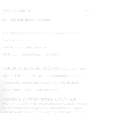
Ürün Açıklaması
Kaliteli, asil, ipeksi, çarpıcı…
Üst Notalar; Sicilya Bargamotu, Leylak, Zambak,
Pembe Biber.
Orta Notalar; Sedir, Vanilya.
Alt Notalar; Sandal Ağacı, Ud, Misk.
SCENTFUME saf esansları
NEREDE KULLANILIR:
elektrikli difüzörlerde, geleneksel mumluklarda, sabun
yapımında, mumlarda ve balmumu eriyiklerinde
kullanılabilir. %100 koku esansıdır.
SCENTFUME
YÜKSEK KALİTEDE ÜRETİM:
kokuları yüksek kalite standartlarında ve uluslararası
IFRA normlarına ve güvenlik standartlarına uygun
olarak üretilmektedir. Kokularımız ünlü parfümörler