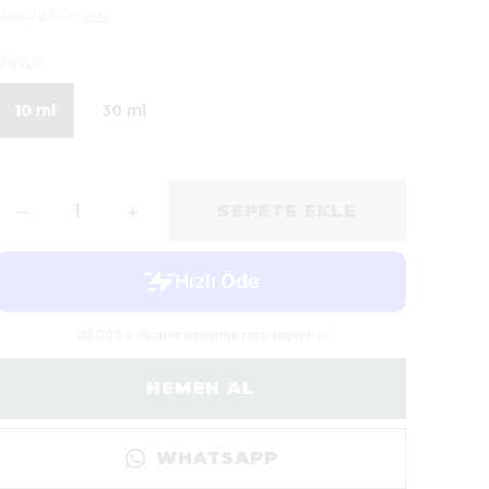
Description
text
Boyut
10 ml
30 ml
SEPETE EKLE
HEMEN AL
WHATSAPP