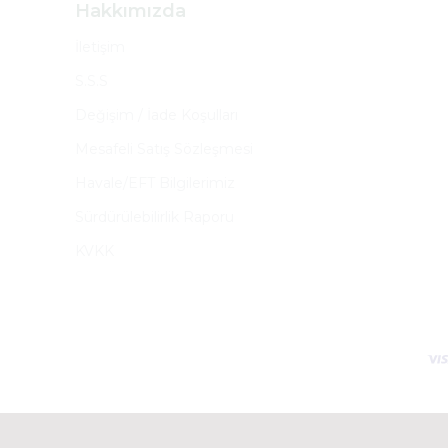
Hakkımızda
İletişim
S.S.S
Değişim / İade Koşulları
Mesafeli Satış Sözleşmesi
Havale/EFT Bilgilerimiz
Sürdürülebilirlik Raporu
KVKK