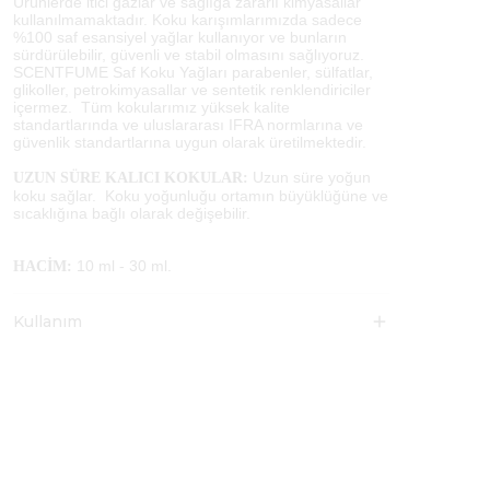
Ürünlerde itici gazlar ve sağlığa zararlı kimyasallar
kullanılmamaktadır. Koku karışımlarımızda sadece
%100 saf esansiyel yağlar kullanıyor ve bunların
sürdürülebilir, güvenli ve stabil olmasını sağlıyoruz.
SCENTFUME Saf Koku Yağları parabenler, sülfatlar,
glikoller, petrokimyasallar ve sentetik renklendiriciler
içermez. Tüm kokularımız yüksek kalite
standartlarında ve uluslararası IFRA normlarına ve
güvenlik standartlarına uygun olarak üretilmektedir.
Uzun süre yoğun
UZUN SÜRE KALICI KOKULAR:
koku sağlar. Koku yoğunluğu ortamın büyüklüğüne ve
sıcaklığına bağlı olarak değişebilir.
10 ml - 30 ml.
HACİM:
Kullanım