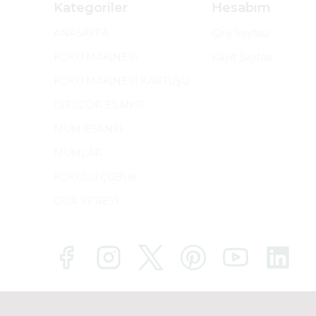
Kategoriler
Hesabım
ANASAYFA
Giriş Sayfası
KOKU MAKİNESİ
Kayıt Sayfası
KOKU MAKİNESİ KARTUŞU
DİFÜZÖR ESANSI
MUM ESANSI
MUMLAR
KOKULU ÇUBUK
ODA SPREYİ