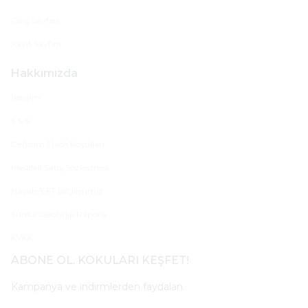
Giriş Sayfası
Kayıt Sayfası
Hakkımızda
İletişim
S.S.S
Değişim / İade Koşulları
Mesafeli Satış Sözleşmesi
Havale/EFT Bilgilerimiz
Sürdürülebilirlik Raporu
KVKK
ABONE OL. KOKULARI KEŞFET!
Kampanya ve indirmlerden faydalan.