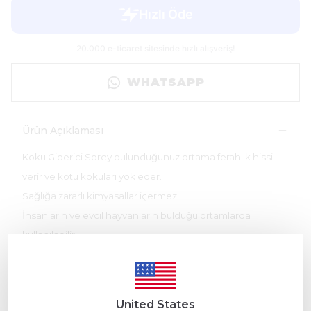
WHATSAPP
Ürün Açıklaması
Koku Giderici Sprey bulunduğunuz ortama ferahlık hissi
verir ve kötü kokuları yok eder.
Sağlığa zararlı kimyasallar içermez.
İnsanların ve evcil hayvanların bulduğu ortamlarda
kullanılabilir.
Koku Giderici Sprey mutfak, banyo, lavabo ve tüm ağır
kokuların olduğu ortamlarda kullanılabilir.
Sigara kokusu, yemek kokusu, evcil hayvan kokuları,
United States