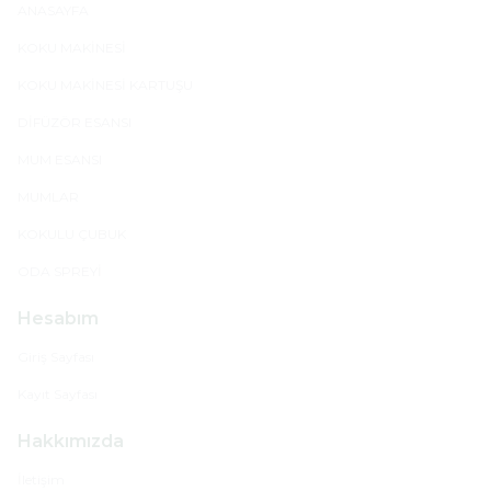
ANASAYFA
KOKU MAKİNESİ
KOKU MAKİNESİ KARTUŞU
DİFÜZÖR ESANSI
MUM ESANSI
MUMLAR
KOKULU ÇUBUK
ODA SPREYİ
Hesabım
Giriş Sayfası
Kayıt Sayfası
Hakkımızda
İletişim