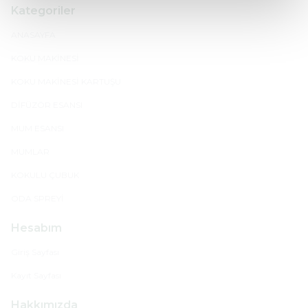
Kategoriler
ANASAYFA
KOKU MAKİNESİ
KOKU MAKİNESİ KARTUŞU
DİFÜZÖR ESANSI
MUM ESANSI
MUMLAR
KOKULU ÇUBUK
ODA SPREYİ
Hesabım
Giriş Sayfası
Kayıt Sayfası
Hakkımızda