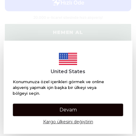
HEMEN AL
WHATSAPP
United States
Ürün Açıklaması
Konumunuza özel içerikleri görmek ve online
Üst Notalar:
Deniz tuzu, Narenciye
Orta Notalar:
Zencefil, Kişniş
alışveriş yapmak için başka bir ülkeyi veya
Alt Notalar:
Virginia Sedir Ağacı, Misk
bölgeyi seçin.
Devam
Kargo ülkesini değiştirin