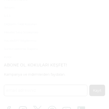
İletişim
S.S.S
Değişim / İade Koşulları
Mesafeli Satış Sözleşmesi
Havale/EFT Bilgilerimiz
Sürdürülebilirlik Raporu
KVKK
ABONE OL. KOKULARI KEŞFET!
Kampanya ve indirmlerden faydalan.
Kayıt